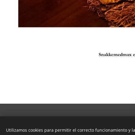
© 2023 Snakkemdmax I/S - Tutti i diritti riservati
Utilizamos cookies para permitir el correcto funcionamiento y l
Cookies