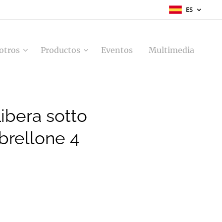
ES
otros
Productos
Eventos
Multimedia
Libera sotto
brellone 4