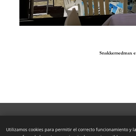
© 2023 Snakkemdmax I/S - Tutti i diritti riservati
Utilizamos cookies para permitir el correcto funcionamiento y l
Cookies