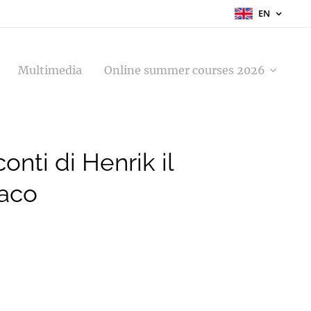
EN
Multimedia
Online summer courses 2026
conti di Henrik il
aco