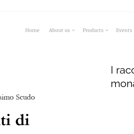
Home
About us
Products
Events
I rac
mon