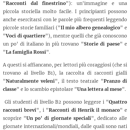
"
Racconti dal finestrino
"): un'immagine e una
piccola storiella molto facile. I principianti possono
anche esercitarsi con le parole più frequenti leggendo
piccole storie familiari ("
Il mio albero genealogico
" e
"
Voci di quartiere
"), mentre quelli che già conoscono
un po' di italiano in più trovano "
Storie di paese
" e
"
La famiglia Rossi
".
A questi si affiancano, per lettori più coraggiosi (che si
trovano al livello B1), la raccolta di racconti gialli
"
Naturalmente veleni
", il testo teatrale "
Pranzo di
classe
" e lo scambio epistolare "
Una lettera al mese
".
Gli studenti di livello B2 possono leggere i "
Quattro
racconti brevi
", i "
Racconti di Henrik il monaco
" e
scoprire "
Un po' di giornate speciali
", dedicato alle
giornate internazionali/mondiali, dalle quali sono nati