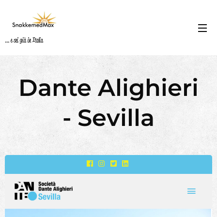
... e sei già in Italia
Dante Alighieri
-
Sevilla