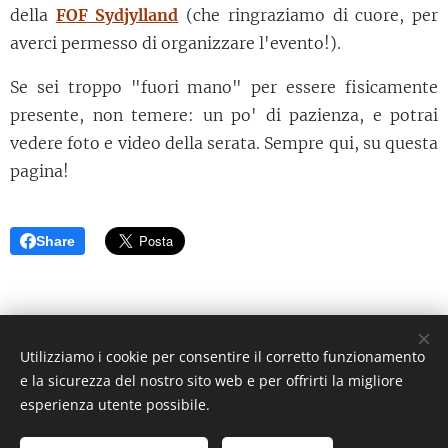
della
FOF Sydjylland
(che ringraziamo di cuore, per
averci permesso di organizzare l'evento!).
Se sei troppo "fuori mano" per essere fisicamente
presente, non temere: un po' di pazienza, e potrai
vedere foto e video della serata. Sempre qui, su questa
pagina!
Share
Utilizziamo i cookie per consentire il corretto funzionamento
© 2023 Snakkemedmax I/S - Tutti i diritti riservati
e la sicurezza del nostro sito web e per offrirti la migliore
Cookies
esperienza utente possibile.
Lingue