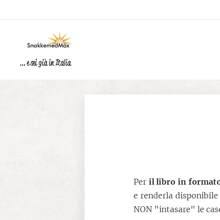
... e sei già in Italia
Per
il libro in format
e renderla disponibile
NON "intasare" le case