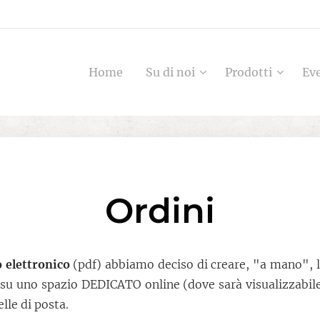
Home
Su di noi
Prodotti
Ev
Ordini
o elettronico
(pdf) abbiamo deciso di creare, "a mano", l
 su uno spazio DEDICATO online (dove sarà visualizzabile 
lle di posta.