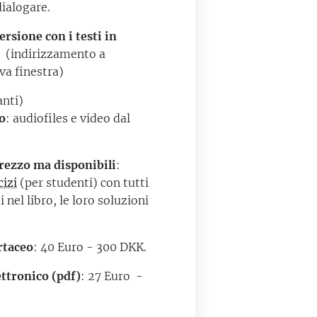
ialogare.
ersione con i testi in
.
(indirizzamento a
a finestra)
anti)
o
: audiofiles e video dal
rezzo ma disponibili
:
cizi
(per studenti) con tutti
i nel libro, le loro soluzioni
rtaceo
: 40 Euro - 300 DKK.
ttronico (pdf)
: 27 Euro -