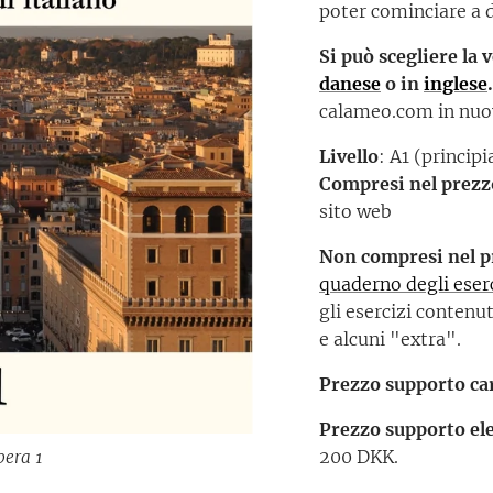
poter cominciare a d
Si può scegliere la v
danese
o in
inglese
calameo.com in nuov
Livello
: A1 (principi
Compresi nel prezz
sito web
Non compresi nel p
quaderno degli eser
gli esercizi contenut
e alcuni "extra".
Prezzo supporto ca
Prezzo supporto ele
200 DKK.
bera 1