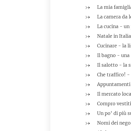
La mia famiglia
La camera da l
La cucina - un 
Natale in Italia
Cucinare - la l
Il bagno - un
Il salotto - la
Che traffico! -
Appuntamenti e
Il mercato loc
Compro vestiti 
Un po' di più s
Nomi dei negoz