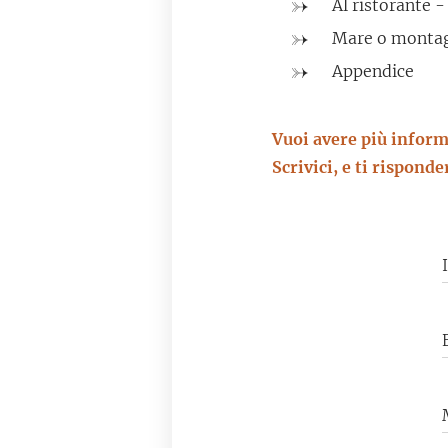
Al ristorante -
Mare o montagn
Appendice
Vuoi avere più inform
Scrivici, e ti rispond