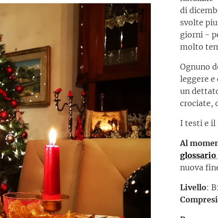
di dicemb
svolte pi
giorni - 
molto te
Ognuno de
leggere e
un dettat
crociate,
I testi e 
Al moment
glossario 
nuova fin
Livello
: B
Compresi