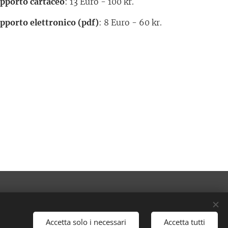
pporto cartaceo
: 13 Euro - 100 kr.
pporto elettronico (pdf)
: 8 Euro - 60 kr.
Lingue
Italiano
Español
English
Accetta solo i necessari
Accetta tutti