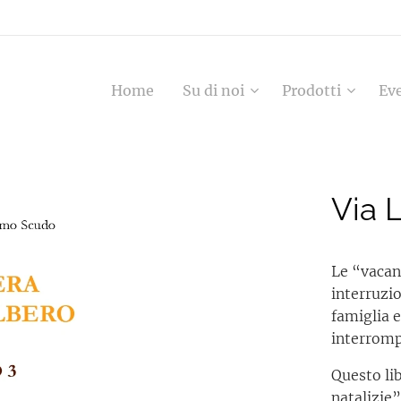
Home
Su di noi
Prodotti
Ev
Via L
Le “vacan
interruzio
famiglia e
interromp
Questo li
natalizie