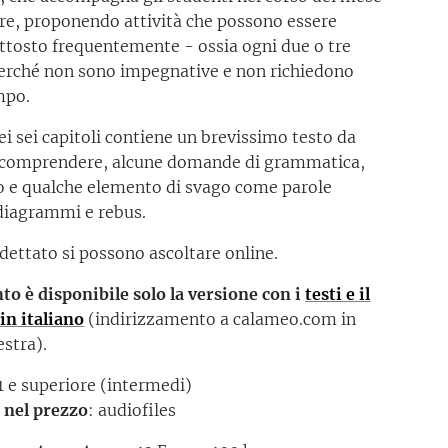
re, proponendo attività che possono essere
uttosto frequentemente - ossia ogni due o tre
perché non sono impegnative e non richiedono
mpo.
i sei capitoli contiene un brevissimo testo da
 comprendere, alcune domande di grammatica,
o e qualche elemento di svago come parole
 diagrammi e rebus.
il dettato si possono ascoltare online.
o è disponibile solo la versione con i
testi e il
in italiano
(indirizzamento a calameo.com in
estra).
1 e superiore (intermedi)
 nel prezzo
: audiofiles