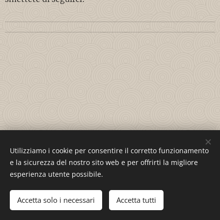
Utilizziamo i cookie per consentire il corretto funzionamento
© 2023 Snakkemedmax I/S - Tutti i diritti riservati
e la sicurezza del nostro sito web e per offrirti la migliore
Cookies
esperienza utente possibile.
Lingue
Accetta solo i necessari
Accetta tutti
Italiano
Español
English